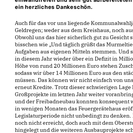
ein herzliches Dankeschön.
Auch für das vor uns liegende Kommunalwahlj
Geldregen; weder aus dem Kreishaus, noch aus
Obwohl uns das hier sicherlich gut zu Gesicht 
bisschen wie „Und täglich grüßt das Murmelt
Aufgaben aus eigenen Mitteln stemmen. Und so
in diesem Jahr wieder über ein Defizit in Mill
Höhe von rund 20 Millionen Euro stehen Zusc
sodass wir über 14 Millionen Euro aus den stä
müssen. Das können wir nicht einfach von un
erneut Kredite. Trotz dieser schwierigen Lage
Großprojekte im letzten Jahr weiter voranb
und der Freibadneubau konnten konsequent we
in wenigen Monaten das Feuergerätehaus eröf
Legislaturperiode nicht unbedingt zu denken
noch nicht erreicht, doch auch mit dem Obers
hingelegt und die weiteren Ausbauprojekte sc