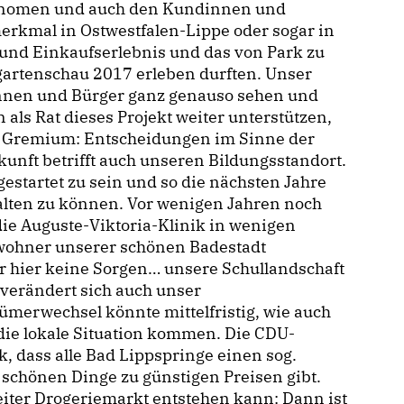
ronomen und auch den Kundinnen und
erkmal in Ostwestfalen-Lippe oder sogar in
und Einkaufserlebnis und das von Park zu
sgartenschau 2017 erleben durften. Unser
rinnen und Bürger ganz genauso sehen und
n als Rat dieses Projekt weiter unterstützen,
m Gremium: Entscheidungen im Sinne der
unft betrifft auch unseren Bildungsstandort.
estartet zu sein und so die nächsten Jahre
alten zu können. Vor wenigen Jahren noch
die Auguste-Viktoria-Klinik in wenigen
ewohner unserer schönen Badestadt
ir hier keine Sorgen… unsere Schullandschaft
 verändert sich auch unser
merwechsel könnte mittelfristig, wie auch
die lokale Situation kommen. Die CDU-
k, dass alle Bad Lippspringe einen sog.
e schönen Dinge zu günstigen Preisen gibt.
iter Drogeriemarkt entstehen kann: Dann ist