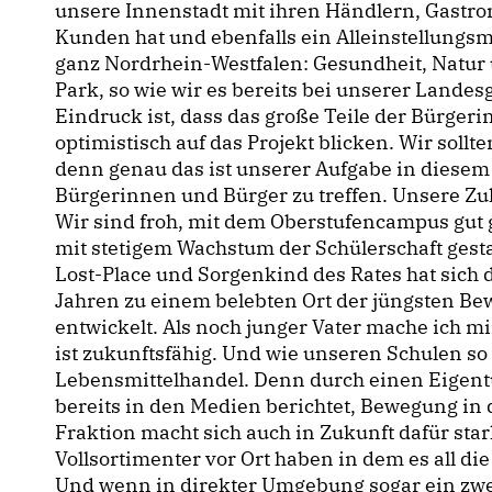
unsere Innenstadt mit ihren Händlern, Gast
Kunden hat und ebenfalls ein Alleinstellungsm
ganz Nordrhein-Westfalen: Gesundheit, Natur 
Park, so wie wir es bereits bei unserer Lande
Eindruck ist, dass das große Teile der Bürge
optimistisch auf das Projekt blicken. Wir sollte
denn genau das ist unserer Aufgabe in diese
Bürgerinnen und Bürger zu treffen. Unsere Zuk
Wir sind froh, mit dem Oberstufencampus gut g
mit stetigem Wachstum der Schülerschaft gest
Lost-Place und Sorgenkind des Rates hat sich 
Jahren zu einem belebten Ort der jüngsten B
entwickelt. Als noch junger Vater mache ich m
ist zukunftsfähig. Und wie unseren Schulen so
Lebensmittelhandel. Denn durch einen Eigentü
bereits in den Medien berichtet, Bewegung in 
Fraktion macht sich auch in Zukunft dafür star
Vollsortimenter vor Ort haben in dem es all di
Und wenn in direkter Umgebung sogar ein zwe