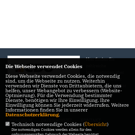
Hier finden Sie
zahlreiche
Die Webseite verwendet Cookies
Informationen über
Diese Webseite verwendet Cookies, die notwendig
uns, unsere Arbeit
sind, um die Webseite zu nutzen. Weiterhin
verwenden wir Dienste von Drittanbietern, die uns
und Engagement vor
helfen, unser Webangebot zu verbessern (Website-
Ort.
Optmierung). Für die Verwendung bestimmter
Dienste, benötigen wir Ihre Einwilligung. Ihre
Einwilligung können Sie jederzeit widerrufen. Weitere
Informationen finden Sie in unserer
Datenschutzerklärung
.
IMPRESSUM
DATENSCHUTZ
KONTAKT
Technisch notwendige Cookies (
Übersicht
)
Die notwendigen Cookies werden allein für den
ordnungsgemäßen Gebrauch der Webseite benötigt.