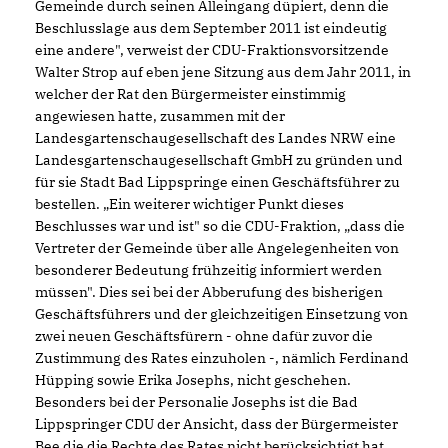
Gemeinde durch seinen Alleingang düpiert, denn die
Beschlusslage aus dem September 2011 ist eindeutig
eine andere", verweist der CDU-Fraktionsvorsitzende
Walter Strop auf eben jene Sitzung aus dem Jahr 2011, in
welcher der Rat den Bürgermeister einstimmig
angewiesen hatte, zusammen mit der
Landesgartenschaugesellschaft des Landes NRW eine
Landesgartenschaugesellschaft GmbH zu gründen und
für sie Stadt Bad Lippspringe einen Geschäftsführer zu
bestellen. „Ein weiterer wichtiger Punkt dieses
Beschlusses war und ist" so die CDU-Fraktion, „dass die
Vertreter der Gemeinde über alle Angelegenheiten von
besonderer Bedeutung frühzeitig informiert werden
müssen". Dies sei bei der Abberufung des bisherigen
Geschäftsführers und der gleichzeitigen Einsetzung von
zwei neuen Geschäftsfürern - ohne dafür zuvor die
Zustimmung des Rates einzuholen -, nämlich Ferdinand
Hüpping sowie Erika Josephs, nicht geschehen.
Besonders bei der Personalie Josephs ist die Bad
Lippspringer CDU der Ansicht, dass der Bürgermeister
Bee die die Rechte des Rates nicht berücksichtigt hat.