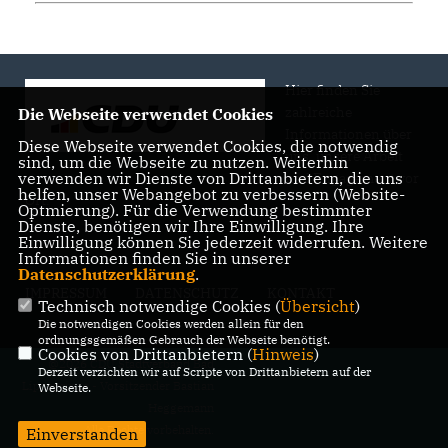
Hier finden Sie
zahlreiche
Die Webseite verwendet Cookies
Informationen über
Diese Webseite verwendet Cookies, die notwendig
uns, unsere Arbeit
sind, um die Webseite zu nutzen. Weiterhin
verwenden wir Dienste von Drittanbietern, die uns
und Engagement vor
helfen, unser Webangebot zu verbessern (Website-
Ort.
Optmierung). Für die Verwendung bestimmter
Dienste, benötigen wir Ihre Einwilligung. Ihre
Einwilligung können Sie jederzeit widerrufen. Weitere
Informationen finden Sie in unserer
Datenschutzerklärung
.
IMPRESSUM
DATENSCHUTZ
KONTAKT
Technisch notwendige Cookies (
Übersicht
)
Die notwendigen Cookies werden allein für den
ordnungsgemäßen Gebrauch der Webseite benötigt.
Cookies von Drittanbietern (
Hinweis
)
@2026 CDU Stadtverband Bad
Derzeit verzichten wir auf Scripte von Drittanbietern auf der
Lippspringe - Vorsitzender Bastian
Webseite.
Heggemann
Alle Rechte vorbehalten.
Einverstanden