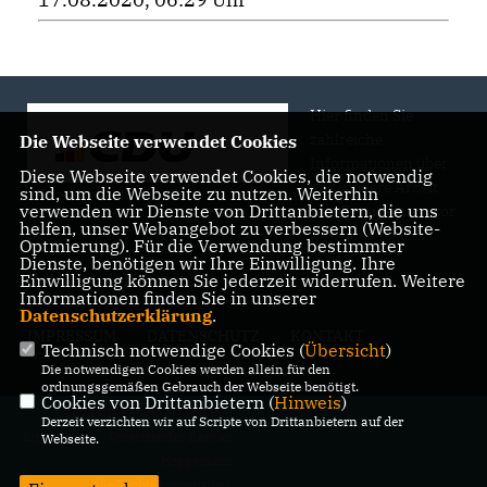
Hier finden Sie
zahlreiche
Die Webseite verwendet Cookies
Informationen über
Diese Webseite verwendet Cookies, die notwendig
uns, unsere Arbeit
sind, um die Webseite zu nutzen. Weiterhin
verwenden wir Dienste von Drittanbietern, die uns
und Engagement vor
helfen, unser Webangebot zu verbessern (Website-
Ort.
Optmierung). Für die Verwendung bestimmter
Dienste, benötigen wir Ihre Einwilligung. Ihre
Einwilligung können Sie jederzeit widerrufen. Weitere
Informationen finden Sie in unserer
Datenschutzerklärung
.
IMPRESSUM
DATENSCHUTZ
KONTAKT
Technisch notwendige Cookies (
Übersicht
)
Die notwendigen Cookies werden allein für den
ordnungsgemäßen Gebrauch der Webseite benötigt.
Cookies von Drittanbietern (
Hinweis
)
@2026 CDU Stadtverband Bad
Derzeit verzichten wir auf Scripte von Drittanbietern auf der
Lippspringe - Vorsitzender Bastian
Webseite.
Heggemann
Alle Rechte vorbehalten.