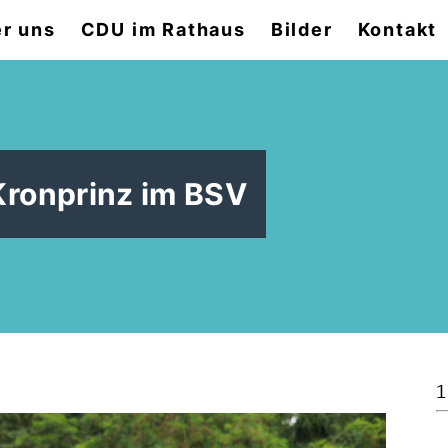
r uns
CDU im Rathaus
Bilder
Kontakt
Kronprinz im BSV
1