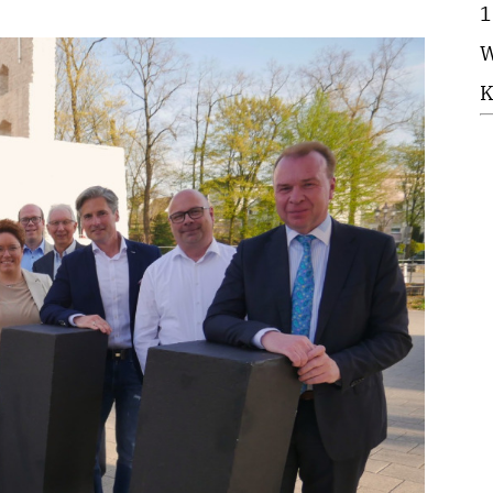
1
W
K