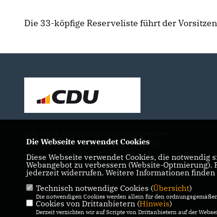
Die 33-köpfige Reserveliste führt der Vorsit
Hier finden Sie zahlreiche Informationen über
Die Webseite verwendet Cookies
uns, unsere Arbeit und Engagement vor Ort.
Diese Webseite verwendet Cookies, die notwendig si
Webangebot zu verbessern (Website-Optmierung). Fü
jederzeit widerrufen. Weitere Informationen finden
Technisch notwendige Cookies (
Übersicht
)
IMPRESSUM
DATENSCHUTZ
KONTAKT
Die notwendigen Cookies werden allein für den ordnungsgemäßen 
Cookies von Drittanbietern (
Hinweis
)
Derzeit verzichten wir auf Scripte von Drittanbietern auf der Websei