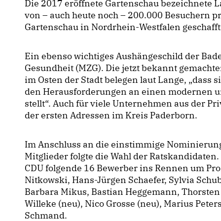
Die 2017 eröffnete Gartenschau bezeichnete La
von – auch heute noch – 200.000 Besuchern pro
Gartenschau in Nordrhein-Westfalen geschafft
Ein ebenso wichtiges Aushängeschild der Bade
Gesundheit (MZG). Die jetzt bekannt gemacht
im Osten der Stadt belegen laut Lange, „dass s
den Herausforderungen an einen modernen un
stellt“. Auch für viele Unternehmen aus der Pr
der ersten Adressen im Kreis Paderborn.
Im Anschluss an die einstimmige Nominierun
Mitglieder folgte die Wahl der Ratskandidaten.
CDU folgende 16 Bewerber ins Rennen um Proz
Nitkowski, Hans-Jürgen Schaefer, Sylvia Schu
Barbara Mikus, Bastian Heggemann, Thorsten 
Willeke (neu), Nico Grosse (neu), Marius Peter
Schmand.