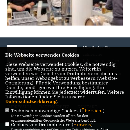
Hier finden Sie
zahlreiche
Die Webseite verwendet Cookies
Informationen über
Diese Webseite verwendet Cookies, die notwendig
uns, unsere Arbeit
sind, um die Webseite zu nutzen. Weiterhin
verwenden wir Dienste von Drittanbietern, die uns
und Engagement vor
helfen, unser Webangebot zu verbessern (Website-
Ort.
Optmierung). Für die Verwendung bestimmter
Dienste, benötigen wir Ihre Einwilligung. Ihre
Einwilligung können Sie jederzeit widerrufen. Weitere
Informationen finden Sie in unserer
Datenschutzerklärung
.
IMPRESSUM
DATENSCHUTZ
KONTAKT
Technisch notwendige Cookies (
Übersicht
)
Die notwendigen Cookies werden allein für den
ordnungsgemäßen Gebrauch der Webseite benötigt.
Cookies von Drittanbietern (
Hinweis
)
@2026 CDU Stadtverband Bad
Derzeit verzichten wir auf Scripte von Drittanbietern auf der