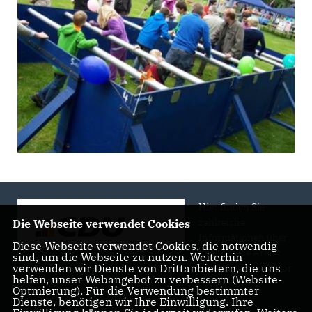
Hier finden Sie
zahlreiche
Die Webseite verwendet Cookies
Informationen über
Diese Webseite verwendet Cookies, die notwendig
uns, unsere Arbeit
sind, um die Webseite zu nutzen. Weiterhin
verwenden wir Dienste von Drittanbietern, die uns
und Engagement vor
helfen, unser Webangebot zu verbessern (Website-
Ort.
Optmierung). Für die Verwendung bestimmter
Dienste, benötigen wir Ihre Einwilligung. Ihre